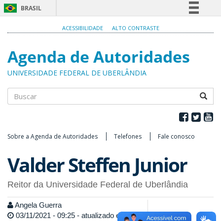
BRASIL
Simplifique!
ACESSIBILIDADE
ALTO CONTRASTE
Comunica BR
Agenda de Autoridades
Participe
Acesso à informação
UNIVERSIDADE FEDERAL DE UBERLÂNDIA
Legislação
Canais
Buscar
Sobre a Agenda de Autoridades
Telefones
Fale conosco
Valder Steffen Junior
Reitor da Universidade Federal de Uberlândia
Angela Guerra
03/11/2021 - 09:25 - atualizado em