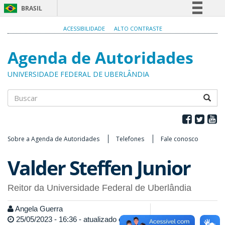
BRASIL
Simplifique!
ACESSIBILIDADE
ALTO CONTRASTE
Comunica BR
Agenda de Autoridades
Participe
Acesso à informação
UNIVERSIDADE FEDERAL DE UBERLÂNDIA
Legislação
Canais
Buscar
Sobre a Agenda de Autoridades
Telefones
Fale conosco
Valder Steffen Junior
Reitor da Universidade Federal de Uberlândia
Angela Guerra
25/05/2023 - 16:36 - atualizado em