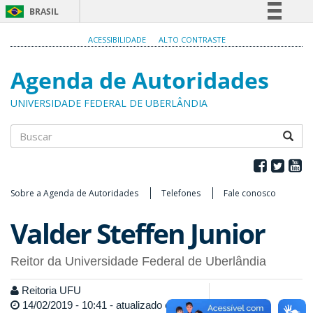
BRASIL
Simplifique!
ACESSIBILIDADE
ALTO CONTRASTE
Comunica BR
Agenda de Autoridades
Participe
Acesso à informação
UNIVERSIDADE FEDERAL DE UBERLÂNDIA
Legislação
Canais
Buscar
Sobre a Agenda de Autoridades
Telefones
Fale conosco
Valder Steffen Junior
Reitor da Universidade Federal de Uberlândia
Reitoria UFU
14/02/2019 - 10:41 - atualizado em