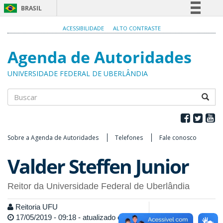
BRASIL
Simplifique!
ACESSIBILIDADE
ALTO CONTRASTE
Comunica BR
Agenda de Autoridades
Participe
Acesso à informação
UNIVERSIDADE FEDERAL DE UBERLÂNDIA
Legislação
Canais
Buscar
Sobre a Agenda de Autoridades
Telefones
Fale conosco
Valder Steffen Junior
Reitor da Universidade Federal de Uberlândia
Reitoria UFU
17/05/2019 - 09:18 - atualizado em