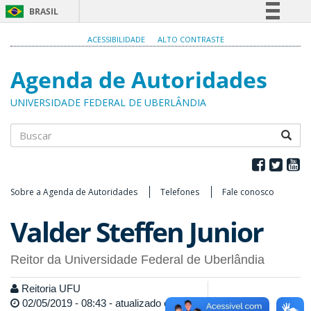
BRASIL
Simplifique!
ACESSIBILIDADE
ALTO CONTRASTE
Comunica BR
Agenda de Autoridades
Participe
Acesso à informação
UNIVERSIDADE FEDERAL DE UBERLÂNDIA
Legislação
Canais
Buscar
Sobre a Agenda de Autoridades
Telefones
Fale conosco
Valder Steffen Junior
Reitor da Universidade Federal de Uberlândia
Reitoria UFU
02/05/2019 - 08:43 - atualizado em