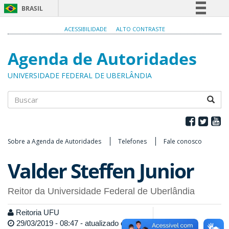
BRASIL
Simplifique!
ACESSIBILIDADE
ALTO CONTRASTE
Comunica BR
Agenda de Autoridades
Participe
Acesso à informação
UNIVERSIDADE FEDERAL DE UBERLÂNDIA
Legislação
Canais
Buscar
Sobre a Agenda de Autoridades
Telefones
Fale conosco
Valder Steffen Junior
Reitor da Universidade Federal de Uberlândia
Reitoria UFU
29/03/2019 - 08:47 - atualizado em