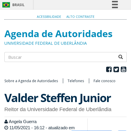
BRASIL
Simplifique!
ACESSIBILIDADE
ALTO CONTRASTE
Comunica BR
Agenda de Autoridades
Participe
Acesso à informação
UNIVERSIDADE FEDERAL DE UBERLÂNDIA
Legislação
Canais
Buscar
Sobre a Agenda de Autoridades
Telefones
Fale conosco
Valder Steffen Junior
Reitor da Universidade Federal de Uberlândia
Angela Guerra
11/05/2021 - 16:12 - atualizado em