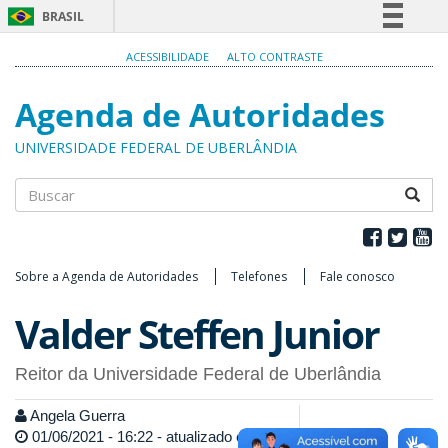
BRASIL
Simplifique!
ACESSIBILIDADE
ALTO CONTRASTE
Comunica BR
Agenda de Autoridades
Participe
Acesso à informação
UNIVERSIDADE FEDERAL DE UBERLÂNDIA
Legislação
Canais
Buscar
Sobre a Agenda de Autoridades
Telefones
Fale conosco
Valder Steffen Junior
Reitor da Universidade Federal de Uberlândia
Angela Guerra
01/06/2021 - 16:22 - atualizado em