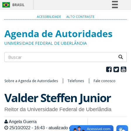
BRASIL
Simplifique!
ACESSIBILIDADE
ALTO CONTRASTE
Comunica BR
Agenda de Autoridades
Participe
Acesso à informação
UNIVERSIDADE FEDERAL DE UBERLÂNDIA
Legislação
Canais
Buscar
Sobre a Agenda de Autoridades
Telefones
Fale conosco
Valder Steffen Junior
Reitor da Universidade Federal de Uberlândia
Angela Guerra
25/10/2022 - 16:43 - atualizado em