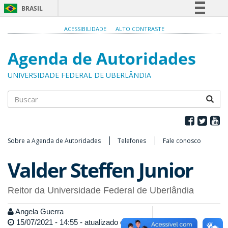
BRASIL
Simplifique!
ACESSIBILIDADE
ALTO CONTRASTE
Comunica BR
Agenda de Autoridades
Participe
Acesso à informação
UNIVERSIDADE FEDERAL DE UBERLÂNDIA
Legislação
Canais
Buscar
Sobre a Agenda de Autoridades
Telefones
Fale conosco
Valder Steffen Junior
Reitor da Universidade Federal de Uberlândia
Angela Guerra
15/07/2021 - 14:55 - atualizado em