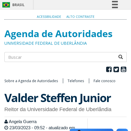
BRASIL
Simplifique!
ACESSIBILIDADE
ALTO CONTRASTE
Comunica BR
Agenda de Autoridades
Participe
Acesso à informação
UNIVERSIDADE FEDERAL DE UBERLÂNDIA
Legislação
Canais
Buscar
Sobre a Agenda de Autoridades
Telefones
Fale conosco
Valder Steffen Junior
Reitor da Universidade Federal de Uberlândia
Angela Guerra
23/03/2023 - 09:52 - atualizado em