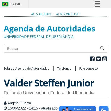
BRASIL
Simplifique!
ACESSIBILIDADE
ALTO CONTRASTE
Comunica BR
Agenda de Autoridades
Participe
Acesso à informação
UNIVERSIDADE FEDERAL DE UBERLÂNDIA
Legislação
Canais
Buscar
Sobre a Agenda de Autoridades
Telefones
Fale conosco
Valder Steffen Junior
Reitor da Universidade Federal de Uberlândia
Angela Guerra
15/06/2022 - 14:15 - atualizado em