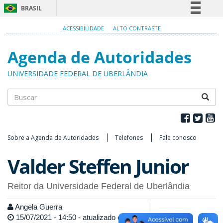
BRASIL
Simplifique!
ACESSIBILIDADE
ALTO CONTRASTE
Comunica BR
Agenda de Autoridades
Participe
Acesso à informação
UNIVERSIDADE FEDERAL DE UBERLÂNDIA
Legislação
Canais
Buscar
Sobre a Agenda de Autoridades
Telefones
Fale conosco
Valder Steffen Junior
Reitor da Universidade Federal de Uberlândia
Angela Guerra
15/07/2021 - 14:50 - atualizado em