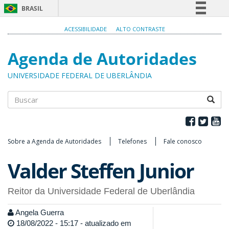
BRASIL
Simplifique!
ACESSIBILIDADE
ALTO CONTRASTE
Comunica BR
Agenda de Autoridades
Participe
Acesso à informação
UNIVERSIDADE FEDERAL DE UBERLÂNDIA
Legislação
Canais
Buscar
Sobre a Agenda de Autoridades
Telefones
Fale conosco
Valder Steffen Junior
Reitor da Universidade Federal de Uberlândia
Angela Guerra
18/08/2022 - 15:17 - atualizado em