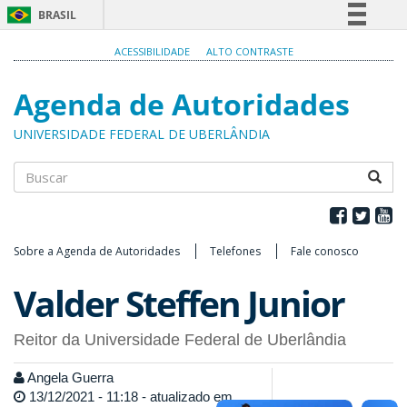
BRASIL
Simplifique!
ACESSIBILIDADE
ALTO CONTRASTE
Comunica BR
Agenda de Autoridades
Participe
Acesso à informação
UNIVERSIDADE FEDERAL DE UBERLÂNDIA
Legislação
Canais
Buscar
Sobre a Agenda de Autoridades
Telefones
Fale conosco
Valder Steffen Junior
Reitor da Universidade Federal de Uberlândia
Angela Guerra
13/12/2021 - 11:18 - atualizado em