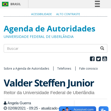
BRASIL
Simplifique!
ACESSIBILIDADE
ALTO CONTRASTE
Comunica BR
Agenda de Autoridades
Participe
Acesso à informação
UNIVERSIDADE FEDERAL DE UBERLÂNDIA
Legislação
Canais
Buscar
Sobre a Agenda de Autoridades
Telefones
Fale conosco
Valder Steffen Junior
Reitor da Universidade Federal de Uberlândia
Angela Guerra
02/08/2021 - 09:25 - atualizado em