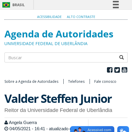
BRASIL
Simplifique!
ACESSIBILIDADE
ALTO CONTRASTE
Comunica BR
Agenda de Autoridades
Participe
Acesso à informação
UNIVERSIDADE FEDERAL DE UBERLÂNDIA
Legislação
Canais
Buscar
Sobre a Agenda de Autoridades
Telefones
Fale conosco
Valder Steffen Junior
Reitor da Universidade Federal de Uberlândia
Angela Guerra
04/05/2021 - 16:41 - atualizado em