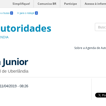
Simplifique!
Comunica BR
Participe
Acesso à infor
ra a busca
3
Ir para o rodapé
4
utoridades
Busc
ÂNDIA
Sobre a Agenda de Aut
 Junior
l de Uberlândia
11/04/2019 - 08:26