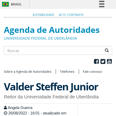
BRASIL
Simplifique!
ACESSIBILIDADE
ALTO CONTRASTE
Comunica BR
Agenda de Autoridades
Participe
Acesso à informação
UNIVERSIDADE FEDERAL DE UBERLÂNDIA
Legislação
Canais
Buscar
Sobre a Agenda de Autoridades
Telefones
Fale conosco
Valder Steffen Junior
Reitor da Universidade Federal de Uberlândia
Angela Guerra
26/08/2022 - 16:01 - atualizado em