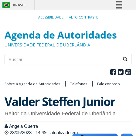
BRASIL
Simplifique!
ACESSIBILIDADE
ALTO CONTRASTE
Comunica BR
Agenda de Autoridades
Participe
Acesso à informação
UNIVERSIDADE FEDERAL DE UBERLÂNDIA
Legislação
Canais
Buscar
Sobre a Agenda de Autoridades
Telefones
Fale conosco
Valder Steffen Junior
Reitor da Universidade Federal de Uberlândia
Angela Guerra
23/05/2023 - 14:49 - atualizado em