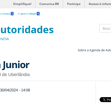
Simplifique!
Comunica BR
Participe
Acesso à infor
ra a busca
3
Ir para o rodapé
4
utoridades
Busc
ÂNDIA
Sobre a Agenda de Aut
 Junior
l de Uberlândia
 30/04/2024 - 14:08