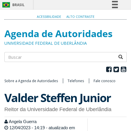
BRASIL
Simplifique!
ACESSIBILIDADE
ALTO CONTRASTE
Comunica BR
Agenda de Autoridades
Participe
Acesso à informação
UNIVERSIDADE FEDERAL DE UBERLÂNDIA
Legislação
Canais
Buscar
Sobre a Agenda de Autoridades
Telefones
Fale conosco
Valder Steffen Junior
Reitor da Universidade Federal de Uberlândia
Angela Guerra
12/04/2023 - 14:19 - atualizado em