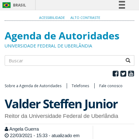
BRASIL
Simplifique!
ACESSIBILIDADE
ALTO CONTRASTE
Comunica BR
Agenda de Autoridades
Participe
Acesso à informação
UNIVERSIDADE FEDERAL DE UBERLÂNDIA
Legislação
Canais
Buscar
Sobre a Agenda de Autoridades
Telefones
Fale conosco
Valder Steffen Junior
Reitor da Universidade Federal de Uberlândia
Angela Guerra
22/03/2021 - 15:33 - atualizado em