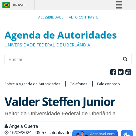
BRASIL
Simplifique!
ACESSIBILIDADE
ALTO CONTRASTE
Comunica BR
Agenda de Autoridades
Participe
Acesso à informação
UNIVERSIDADE FEDERAL DE UBERLÂNDIA
Legislação
Canais
Buscar
Sobre a Agenda de Autoridades
Telefones
Fale conosco
Valder Steffen Junior
Reitor da Universidade Federal de Uberlândia
Angela Guerra
16/09/2024 - 09:57 - atualizado em