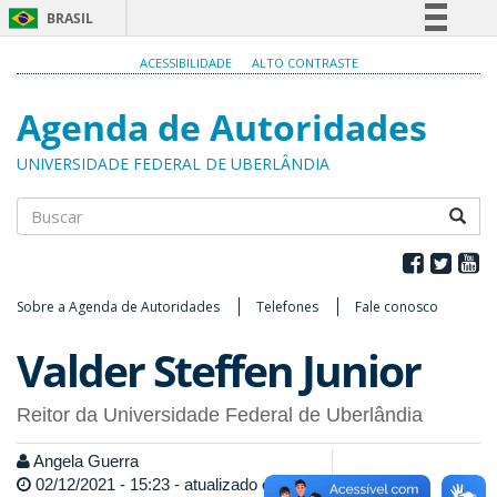
BRASIL
Simplifique!
ACESSIBILIDADE
ALTO CONTRASTE
Comunica BR
Agenda de Autoridades
Participe
Acesso à informação
UNIVERSIDADE FEDERAL DE UBERLÂNDIA
Legislação
Canais
Buscar
Sobre a Agenda de Autoridades
Telefones
Fale conosco
Valder Steffen Junior
Reitor da Universidade Federal de Uberlândia
Angela Guerra
02/12/2021 - 15:23 - atualizado em