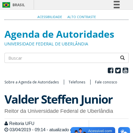
BRASIL
Simplifique!
ACESSIBILIDADE
ALTO CONTRASTE
Comunica BR
Agenda de Autoridades
Participe
Acesso à informação
UNIVERSIDADE FEDERAL DE UBERLÂNDIA
Legislação
Canais
Buscar
Sobre a Agenda de Autoridades
Telefones
Fale conosco
Valder Steffen Junior
Reitor da Universidade Federal de Uberlândia
Reitoria UFU
03/04/2019 - 09:14 - atualizado em