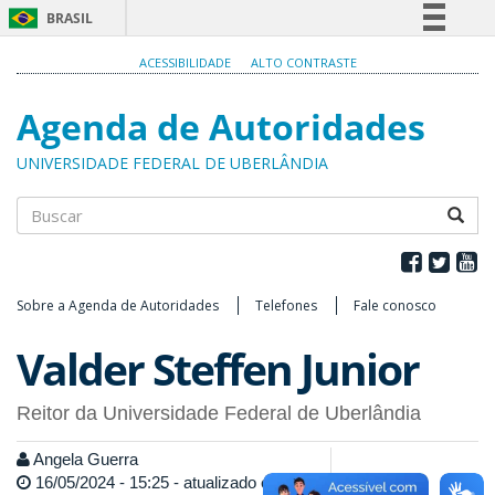
BRASIL
Simplifique!
ACESSIBILIDADE
ALTO CONTRASTE
Comunica BR
Agenda de Autoridades
Participe
Acesso à informação
UNIVERSIDADE FEDERAL DE UBERLÂNDIA
Legislação
Canais
Buscar
Sobre a Agenda de Autoridades
Telefones
Fale conosco
Valder Steffen Junior
Reitor da Universidade Federal de Uberlândia
Angela Guerra
16/05/2024 - 15:25 - atualizado em