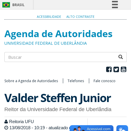
BRASIL
Simplifique!
ACESSIBILIDADE
ALTO CONTRASTE
Comunica BR
Agenda de Autoridades
Participe
Acesso à informação
UNIVERSIDADE FEDERAL DE UBERLÂNDIA
Legislação
Canais
Buscar
Sobre a Agenda de Autoridades
Telefones
Fale conosco
Valder Steffen Junior
Reitor da Universidade Federal de Uberlândia
Reitoria UFU
13/08/2018 - 10:19 - atualizado em