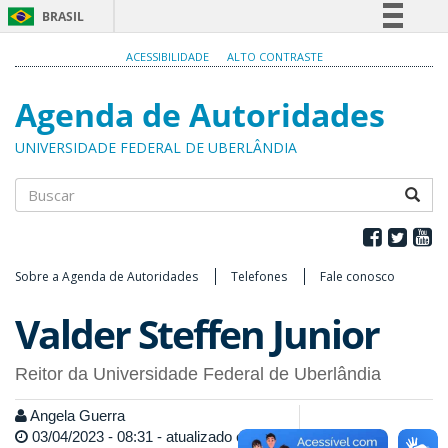
BRASIL
Simplifique!
ACESSIBILIDADE
ALTO CONTRASTE
Comunica BR
Agenda de Autoridades
Participe
Acesso à informação
UNIVERSIDADE FEDERAL DE UBERLÂNDIA
Legislação
Canais
Buscar
Sobre a Agenda de Autoridades
Telefones
Fale conosco
Valder Steffen Junior
Reitor da Universidade Federal de Uberlândia
Angela Guerra
03/04/2023 - 08:31 - atualizado em