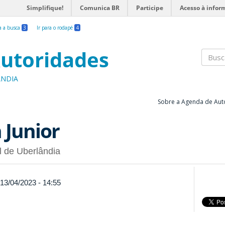
Simplifique!
Comunica BR
Participe
Acesso à infor
ra a busca
3
Ir para o rodapé
4
utoridades
Busc
ÂNDIA
Sobre a Agenda de Aut
 Junior
l de Uberlândia
 13/04/2023 - 14:55