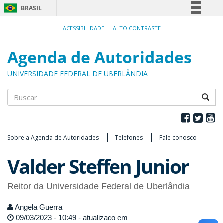
BRASIL
Simplifique!
ACESSIBILIDADE
ALTO CONTRASTE
Comunica BR
Agenda de Autoridades
Participe
Acesso à informação
UNIVERSIDADE FEDERAL DE UBERLÂNDIA
Legislação
Canais
Buscar
Sobre a Agenda de Autoridades
Telefones
Fale conosco
Valder Steffen Junior
Reitor da Universidade Federal de Uberlândia
Angela Guerra
09/03/2023 - 10:49 - atualizado em