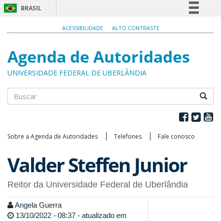
BRASIL
Simplifique!
ACESSIBILIDADE
ALTO CONTRASTE
Comunica BR
Agenda de Autoridades
Participe
Acesso à informação
UNIVERSIDADE FEDERAL DE UBERLÂNDIA
Legislação
Canais
Buscar
Sobre a Agenda de Autoridades
Telefones
Fale conosco
Valder Steffen Junior
Reitor da Universidade Federal de Uberlândia
Angela Guerra
13/10/2022 - 08:37 - atualizado em