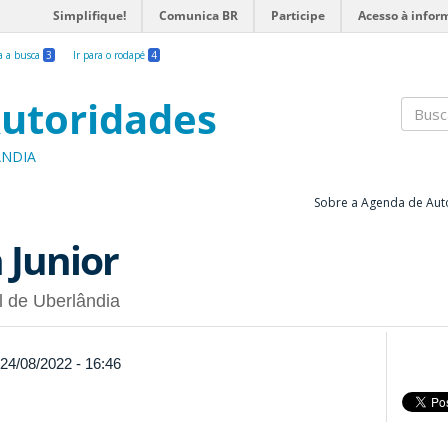
Simplifique!
Comunica BR
Participe
Acesso à infor
ra a busca
3
Ir para o rodapé
4
utoridades
Busc
ÂNDIA
Sobre a Agenda de Aut
 Junior
l de Uberlândia
 24/08/2022 - 16:46