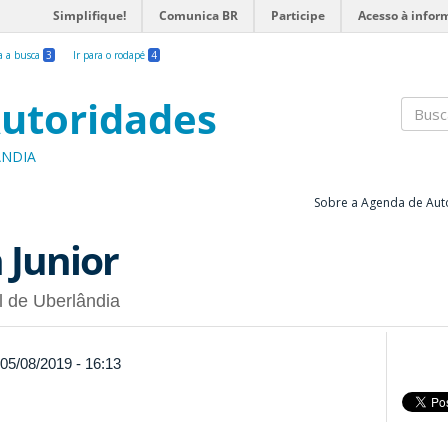
Simplifique!
Comunica BR
Participe
Acesso à infor
ra a busca
3
Ir para o rodapé
4
utoridades
Busc
ÂNDIA
Sobre a Agenda de Aut
 Junior
l de Uberlândia
 05/08/2019 - 16:13