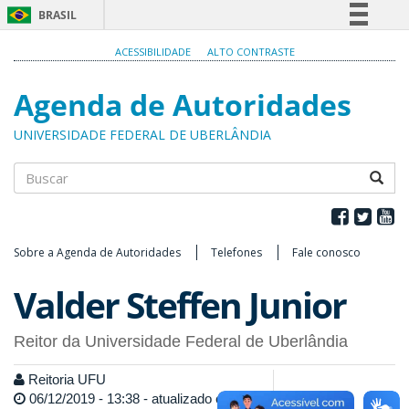
BRASIL
Simplifique!
ACESSIBILIDADE
ALTO CONTRASTE
Comunica BR
Agenda de Autoridades
Participe
Acesso à informação
UNIVERSIDADE FEDERAL DE UBERLÂNDIA
Legislação
Canais
Buscar
Sobre a Agenda de Autoridades
Telefones
Fale conosco
Valder Steffen Junior
Reitor da Universidade Federal de Uberlândia
Reitoria UFU
06/12/2019 - 13:38 - atualizado em