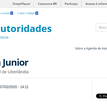
Simplifique!
Comunica BR
Participe
Acesso à infor
ra a busca
3
Ir para o rodapé
4
utoridades
Busc
ÂNDIA
Sobre a Agenda de Aut
 Junior
l de Uberlândia
07/02/2020 - 14:11