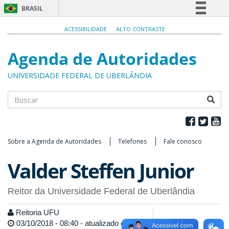
BRASIL
Simplifique!
ACESSIBILIDADE
ALTO CONTRASTE
Comunica BR
Agenda de Autoridades
Participe
Acesso à informação
UNIVERSIDADE FEDERAL DE UBERLÂNDIA
Legislação
Canais
Buscar
Sobre a Agenda de Autoridades
Telefones
Fale conosco
Valder Steffen Junior
Reitor da Universidade Federal de Uberlândia
Reitoria UFU
03/10/2018 - 08:40 - atualizado em