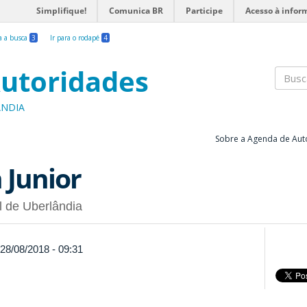
Simplifique!
Comunica BR
Participe
Acesso à infor
ra a busca
3
Ir para o rodapé
4
utoridades
Busc
ÂNDIA
Sobre a Agenda de Aut
 Junior
l de Uberlândia
 28/08/2018 - 09:31