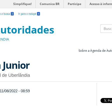
Simplifique!
Comunica BR
Participe
Acesso à infor
ra a busca
3
Ir para o rodapé
4
utoridades
Busc
ÂNDIA
Sobre a Agenda de Aut
 Junior
l de Uberlândia
11/08/2022 - 08:59