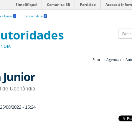
Simplifique!
Comunica BR
Participe
Acesso à infor
ra a busca
3
Ir para o rodapé
4
utoridades
Busc
ÂNDIA
Sobre a Agenda de Aut
 Junior
l de Uberlândia
 25/08/2022 - 15:24