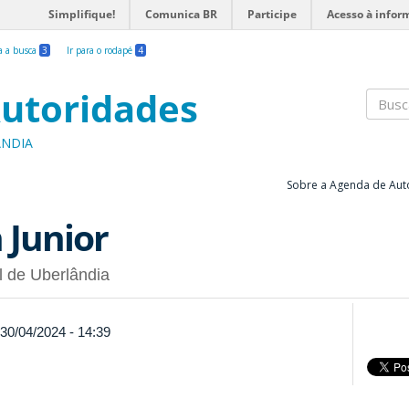
Simplifique!
Comunica BR
Participe
Acesso à infor
ra a busca
3
Ir para o rodapé
4
utoridades
Busc
ÂNDIA
Sobre a Agenda de Aut
 Junior
l de Uberlândia
 30/04/2024 - 14:39