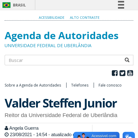
BRASIL
Simplifique!
ACESSIBILIDADE
ALTO CONTRASTE
Comunica BR
Agenda de Autoridades
Participe
Acesso à informação
UNIVERSIDADE FEDERAL DE UBERLÂNDIA
Legislação
Canais
Buscar
Sobre a Agenda de Autoridades
Telefones
Fale conosco
Valder Steffen Junior
Reitor da Universidade Federal de Uberlândia
Angela Guerra
23/08/2021 - 14:54 - atualizado em