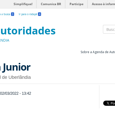
Simplifique!
Comunica BR
Participe
Acesso à infor
ra a busca
3
Ir para o rodapé
4
utoridades
Busc
ÂNDIA
Sobre a Agenda de Aut
 Junior
l de Uberlândia
 02/03/2022 - 13:42