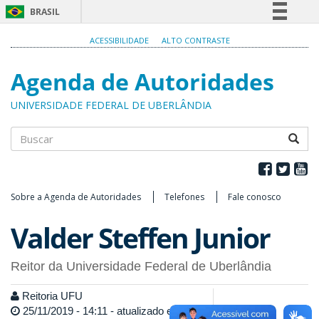
BRASIL
Simplifique!
ACESSIBILIDADE
ALTO CONTRASTE
Comunica BR
Agenda de Autoridades
Participe
Acesso à informação
UNIVERSIDADE FEDERAL DE UBERLÂNDIA
Legislação
Canais
Buscar
Sobre a Agenda de Autoridades
Telefones
Fale conosco
Valder Steffen Junior
Reitor da Universidade Federal de Uberlândia
Reitoria UFU
25/11/2019 - 14:11 - atualizado em