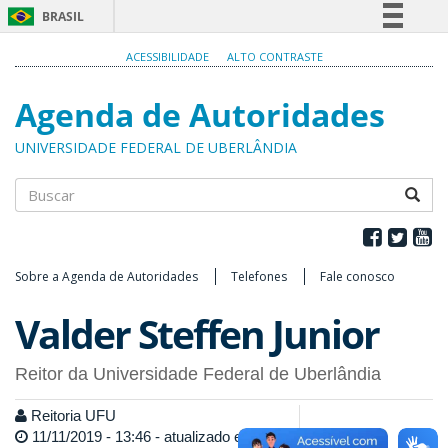
BRASIL
Simplifique!
ACESSIBILIDADE
ALTO CONTRASTE
Comunica BR
Agenda de Autoridades
Participe
Acesso à informação
UNIVERSIDADE FEDERAL DE UBERLÂNDIA
Legislação
Canais
Buscar
Sobre a Agenda de Autoridades
Telefones
Fale conosco
Valder Steffen Junior
Reitor da Universidade Federal de Uberlândia
Reitoria UFU
11/11/2019 - 13:46 - atualizado em