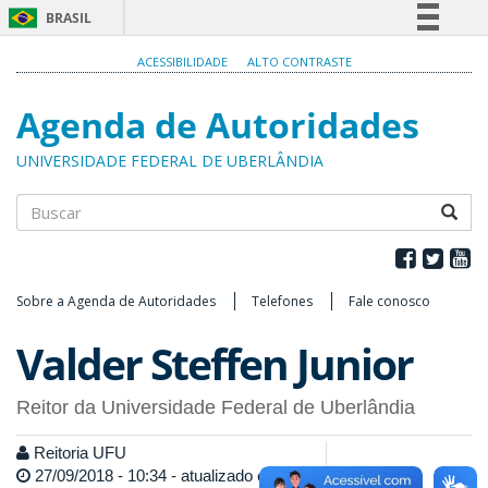
BRASIL
Simplifique!
ACESSIBILIDADE
ALTO CONTRASTE
Comunica BR
Agenda de Autoridades
Participe
Acesso à informação
UNIVERSIDADE FEDERAL DE UBERLÂNDIA
Legislação
Canais
Buscar
Sobre a Agenda de Autoridades
Telefones
Fale conosco
Valder Steffen Junior
Reitor da Universidade Federal de Uberlândia
Reitoria UFU
27/09/2018 - 10:34 - atualizado em