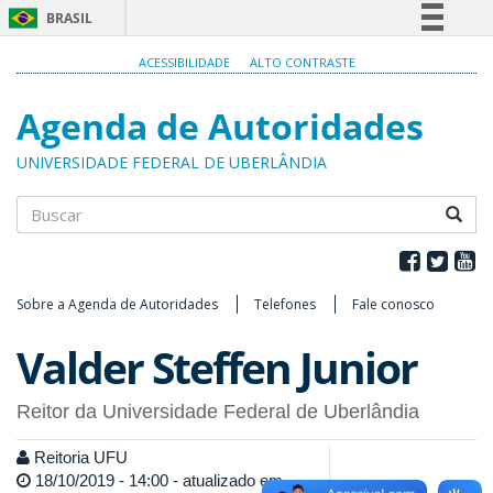
BRASIL
Simplifique!
ACESSIBILIDADE
ALTO CONTRASTE
Comunica BR
Agenda de Autoridades
Participe
Acesso à informação
UNIVERSIDADE FEDERAL DE UBERLÂNDIA
Legislação
Canais
Buscar
Sobre a Agenda de Autoridades
Telefones
Fale conosco
Valder Steffen Junior
Reitor da Universidade Federal de Uberlândia
Reitoria UFU
18/10/2019 - 14:00 - atualizado em