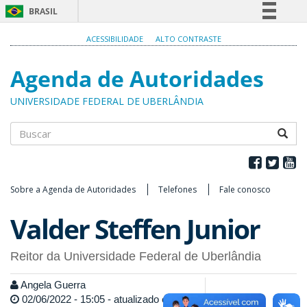
BRASIL
Simplifique!
ACESSIBILIDADE
ALTO CONTRASTE
Comunica BR
Agenda de Autoridades
Participe
Acesso à informação
UNIVERSIDADE FEDERAL DE UBERLÂNDIA
Legislação
Canais
Buscar
Sobre a Agenda de Autoridades
Telefones
Fale conosco
Valder Steffen Junior
Reitor da Universidade Federal de Uberlândia
Angela Guerra
02/06/2022 - 15:05 - atualizado em